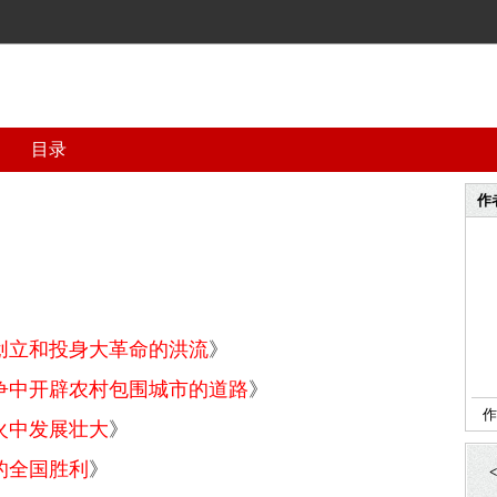
目录
作
创立和投身大革命的洪流
》
争中开辟农村包围城市的道路
》
作
火中发展壮大
》
的全国胜利
》
<