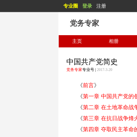
专业圈
登录
注册
党务专家
主页
相册
中国共产党简史
党务专家
专业号
|
2017-3-20
《
前言
》
《
第一章 中国共产党的
《
第二章 在土地革命战
《
第三章 在抗日战争烽
《
第四章 夺取民主革命